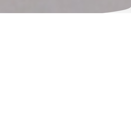
Wesensgemäße
Baumpflege
Über 30 Jahre Erfahrung- Baumpflege mit
Seilklettertechnik
Mehr erfahren