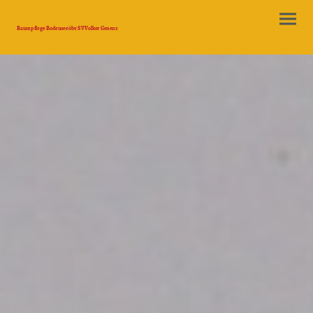
Baumpflege Bodensee öbv SV Volker Genenz